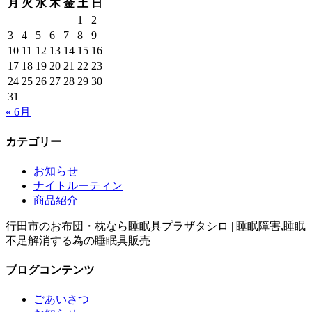
月
火
水
木
金
土
日
1
2
3
4
5
6
7
8
9
10
11
12
13
14
15
16
17
18
19
20
21
22
23
24
25
26
27
28
29
30
31
« 6月
カテゴリー
お知らせ
ナイトルーティン
商品紹介
行田市のお布団・枕なら睡眠具プラザタシロ | 睡眠障害,睡眠
不足解消する為の睡眠具販売
ブログコンテンツ
ごあいさつ