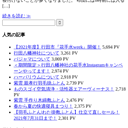
寝付けないことが多くなりました。 布団には0時前には入る
[…]
続きを読む ≫

人気の記事
【2021年度】行田市『花手水week』開催！
5,694 PV
行田八幡神社について
3,261 PV
パジャマについて
3,069 PV
＜期間限定＞行田八幡神社の花手水Instagramキャンペ
ーンやってます！
2,974 PV
ハーバリウムについて
2,918 PV
紫雲 親孝行羽毛掛ふとん
2,739 PV
ものスゴイ空気清浄・活性器エアーヴィーナス！
2,718
PV
紫雲 手作り木綿敷ふとん
2,476 PV
春から夏の快適寝具まつり！
2,375 PV
【羽毛ふとん|わた掛敷ふとん】仕立て直しセール！
2021年7月31日まで！
2,301 PV