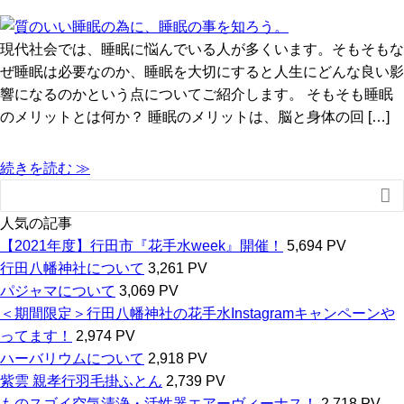
現代社会では、睡眠に悩んでいる人が多くいます。そもそもな
ぜ睡眠は必要なのか、睡眠を大切にすると人生にどんな良い影
響になるのかという点についてご紹介します。 そもそも睡眠
のメリットとは何か？ 睡眠のメリットは、脳と身体の回 […]
続きを読む ≫

人気の記事
【2021年度】行田市『花手水week』開催！
5,694 PV
行田八幡神社について
3,261 PV
パジャマについて
3,069 PV
＜期間限定＞行田八幡神社の花手水Instagramキャンペーンや
ってます！
2,974 PV
ハーバリウムについて
2,918 PV
紫雲 親孝行羽毛掛ふとん
2,739 PV
ものスゴイ空気清浄・活性器エアーヴィーナス！
2,718 PV