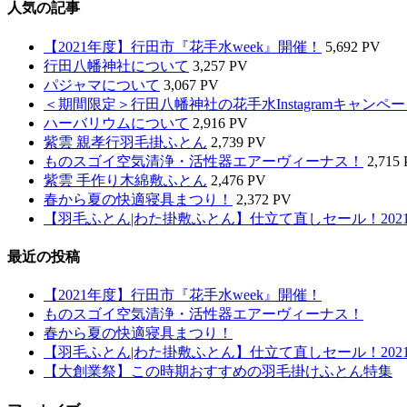
人気の記事
【2021年度】行田市『花手水week』開催！
5,692 PV
行田八幡神社について
3,257 PV
パジャマについて
3,067 PV
＜期間限定＞行田八幡神社の花手水Instagramキャンペ
ハーバリウムについて
2,916 PV
紫雲 親孝行羽毛掛ふとん
2,739 PV
ものスゴイ空気清浄・活性器エアーヴィーナス！
2,715
紫雲 手作り木綿敷ふとん
2,476 PV
春から夏の快適寝具まつり！
2,372 PV
【羽毛ふとん|わた掛敷ふとん】仕立て直しセール！2021
最近の投稿
【2021年度】行田市『花手水week』開催！
ものスゴイ空気清浄・活性器エアーヴィーナス！
春から夏の快適寝具まつり！
【羽毛ふとん|わた掛敷ふとん】仕立て直しセール！2021
【大創業祭】この時期おすすめの羽毛掛けふとん特集